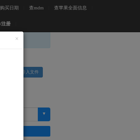
购买日期
|
查mdm
|
查苹果全面信息
|
/注册
|
Close
×