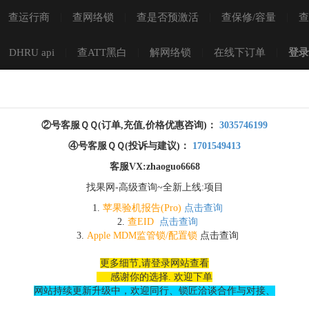
查运行商
|
查网络锁
|
查是否预激活
|
查保修/容量
|
查
DHRU api
|
查ATT黑白
|
解网络锁
|
在线下订单
|
登录
可用积分：
②号客服ＱＱ(
订单,充值,价格优惠咨询
)：
3035746199
④号客服ＱＱ(
投诉与建议
)：
1701549413
客服VX:zhaoguo6668
找果网-高级查询~全新上线:项目
1.
苹果验机报告(Pro)
点击查询
2.
查EID
点击查询
3.
Apple MDM监管锁/配置锁
点击查询
更多细节,请登录网站查看
感谢你的选择. 欢迎下单
您尚未登录，点击注册/登录..
网站持续更新升级中，欢迎同行、锁匠洽谈合作与对接、