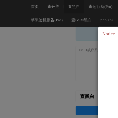
首页
|
查开关
|
查黑白
|
查运行商(Pro)
|
苹果验机报告(Pro)
|
查GSM黑白
|
php api
|
Notice